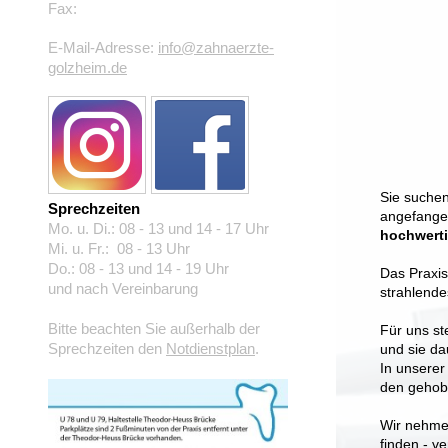
Fax:
E-Mail-Adresse:
info@zahnaerzte-
golzheim.de
Sie suche
Sprechzeiten
angefange
Mo. u. Di.: 08 - 13 und 14 - 17 Uhr
hochwert
Mi. u. Fr.: 08 - 13 Uhr
Do.: 08 - 13 und 14 - 19 Uhr
Das Praxi
und nach Vereinbarung
strahlende
Bitte beachten Sie außerhalb der
Für uns st
Sprechzeiten den
Notdienstplan
.
und sie da
In unserer
den gehob
Wir nehmen
finden - v