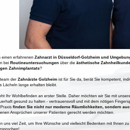
n einen erfahrenen
Zahnarzt in Düsseldorf-Golzheim und Umgebun
n bei
Routineuntersuchungen
über die
ästhetische Zahnheilkund
igen Zahnimplantats
?
steam der
Zahnärzte Golzheim
ist für Sie da, berät Sie kompetent, ind
s Lächeln lange erhalten bleibt.
eht Ihr Wohlbefinden an erster Stelle. Daher möchten wir Sie mit unser
uerhaft gesund zu halten - vertrauensvoll und mit dem nötigen Fingersp
 Praxis
finden Sie nicht nur moderne Räumlichkeiten, sondern au
enen Ansprüchen unserer Patienten gerecht werden möchten.
 uns viel Zeit, um Ihre Wünsche und vielleicht Bedenken mit Ihnen zu
ersprochen!