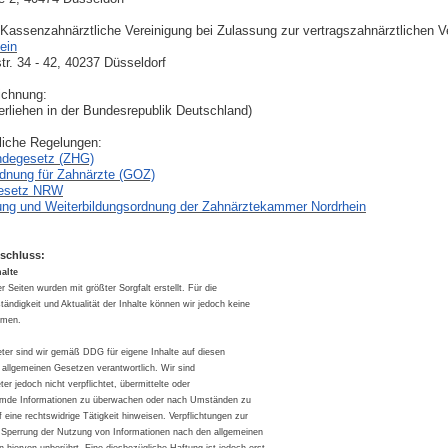
Kassenzahnärztliche Vereinigung bei Zulassung zur vertragszahnärztlichen V
ein
r. 34 - 42, 40237 Düsseldorf
ichnung:
erliehen in der Bundesrepublik Deutschland)
liche Regelungen:
ndegesetz (ZHG)
dnung für Zahnärzte (GOZ)
gesetz NRW
ung und Weiterbildungsordnung der Zahnärztekammer Nordrhein
schluss:
alte
er Seiten wurden mit größter Sorgfalt erstellt. Für die
lständigkeit und Aktualität der Inhalte können wir jedoch keine
hmen.
eter sind wir gemäß DDG für eigene Inhalte auf diesen
 allgemeinen Gesetzen verantwortlich. Wir sind
ter jedoch nicht verpflichtet, übermittelte oder
remde Informationen zu überwachen oder nach Umständen zu
f eine rechtswidrige Tätigkeit hinweisen. Verpflichtungen zur
 Sperrung der Nutzung von Informationen nach den allgemeinen