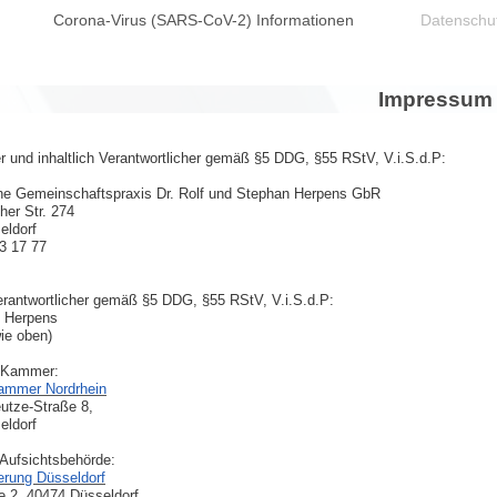
Corona-Virus (SARS-CoV-2) Informationen
Datenschu
Impressum
 und inhaltlich Verantwortlicher gemäß §5 DDG, §55 RStV, V.i.S.d.P:
iche Gemeinschaftspraxis Dr. Rolf und Stephan Herpens GbR
her Str. 274
eldorf
43 17 77
Verantwortlicher gemäß §5 DDG, §55 RStV, V.i.S.d.P:
 Herpens
wie oben)
 Kammer:
ammer Nordrhein
utze-Straße 8,
eldorf
Aufsichtsbehörde:
erung Düsseldorf
ee 2, 40474 Düsseldorf