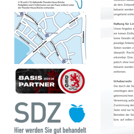
Gesetzen bleiben
ab dem Zeitpunk
bekannt werden 
umgehend entfe
Haftung für Li
Unser Angebot en
wir keinen Einf
keine Gewähr übe
jeweilige Anbiet
Seiten wurden z
überprüft. Recht
erkennbar. Eine 
jedoch ohne kon
bekannt werden 
entfernen.
Urheberrecht
Die durch die Se
unterliegen dem 
gekennzeichnet. 
Verwertung auße
Zustimmung des 
Seite sind nur f
Betreiber der S
bzw. auf selbst 