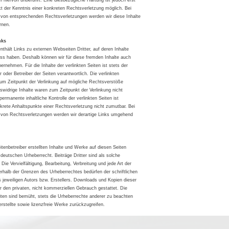
 hiervon unberührt. Eine diesbezügliche Haftung ist jedoch erst
t der Kenntnis einer konkreten Rechtsverletzung möglich. Bei
von entsprechenden Rechtsverletzungen werden wir diese Inhalte
rnen.
nks
thält Links zu externen Webseiten Dritter, auf deren Inhalte
luss haben. Deshalb können wir für diese fremden Inhalte auch
rnehmen. Für die Inhalte der verlinkten Seiten ist stets der
er oder Betreiber der Seiten verantwortlich. Die verlinkten
um Zeitpunkt der Verlinkung auf mögliche Rechtsverstöße
swidrige Inhalte waren zum Zeitpunkt der Verlinkung nicht
permanente inhaltliche Kontrolle der verlinkten Seiten ist
krete Anhaltspunkte einer Rechtsverletzung nicht zumutbar. Bei
von Rechtsverletzungen werden wir derartige Links umgehend
itenbetreiber erstellten Inhalte und Werke auf diesen Seiten
deutschen Urheberrecht. Beiträge Dritter sind als solche
Die Vervielfältigung, Bearbeitung, Verbreitung und jede Art der
rhalb der Grenzen des Urheberrechtes bedürfen der schriftlichen
jeweiligen Autors bzw. Erstellers. Downloads und Kopien dieser
ür den privaten, nicht kommerziellen Gebrauch gestattet. Die
eiten sind bemüht, stets die Urheberrechte anderer zu beachten
erstellte sowie lizenzfreie Werke zurückzugreifen.