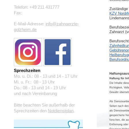
Telefon:
+49 211 431777
Zuständige 
Fax:
KZV Nordrh
Lindemannst
E-Mail-Adresse:
info@zahnaerzte-
Berufsbeze
golzheim.de
Zahnarzt (v
Berufsrecht
Zahnheilku
Gebührenor
Heilberufs
Berufsordn
Sprechzeiten
Haftungsaus
Mo. u. Di.: 08 - 13 und 14 - 17 Uhr
Haftung für Inh
Mi. u. Fr.: 08 - 13 Uhr
Die Inhalte dies
Do.: 08 - 13 und 14 - 19 Uhr
Richtigkeit, Vol
Gewähr überne
und nach Vereinbarung
Als Diensteanbi
Bitte beachten Sie außerhalb der
Seiten nach den
Sprechzeiten den
Notdienstplan
.
als Diensteanbie
gespeicherte f
forschen, die au
Entfernung oder