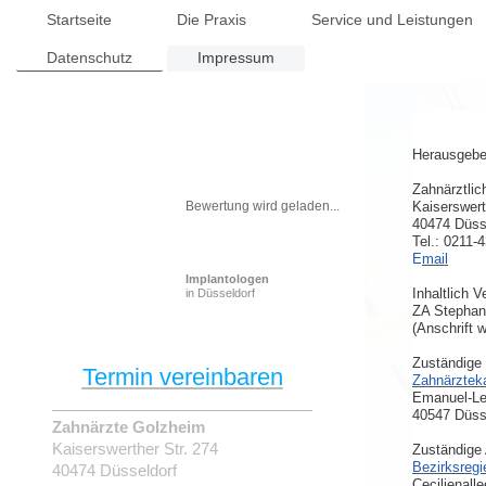
Startseite
Die Praxis
Service und Leistungen
Datenschutz
Impressum
Herausgeber
Zahnärztl
Bewertung wird geladen...
Kaiserswert
40474 Düss
Tel.: 0211-
E
mail
Implantologen
Inhaltlich 
in Düsseldorf
ZA Stephan
(Anschrift 
Zuständige
Termin vereinbaren
Zahnärztek
Emanuel-Le
40547 Düss
Zahnärzte Golzheim
Kaiserswerther Str.
274
Zuständige 
Bezirksregi
40474
Düsseldorf
Cecilienall